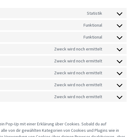
Statistik
CONSENT
TO
SERVICE
Funktional
CONSENT
GOOGLE-
TO
ANALYTICS
SERVICE
Funktional
CONSENT
WORDPRESS
TO
SERVICE
Zweck wird noch ermittelt
CONSENT
COMPLIANZ
TO
SERVICE
Zweck wird noch ermittelt
CONSENT
GOOGLE-
TO
FONTS
SERVICE
Zweck wird noch ermittelt
CONSENT
GOOGLE-
TO
MAPS
SERVICE
Zweck wird noch ermittelt
CONSENT
YOUTUBE
TO
SERVICE
Zweck wird noch ermittelt
CONSENT
TWITTER
TO
SERVICE
SONSTIGES
in Pop-Up mit einer Erklärung über Cookies. Sobald du auf
g alle von dir gewählten Kategorien von Cookies und Plugins wie in
die Verwendung von Cookies über deinen Browser deaktivieren, aber