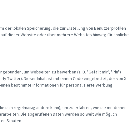
m der lokalen Speicherung, die zur Erstellung von Benutzerprofilen
uf dieser Website oder über mehrere Websites hinweg für ähnliche
ingebunden, um Webseiten zu bewerben (z. B. "Gefällt mir", "Pin")
erly Twitter). Dieser Inhalt ist mit einem Code eingebettet, der von X
 können bestimmte Informationen für personalisierte Werbung
die sich regelmäßig ändern kann), um zu erfahren, wie sie mit deinen
verarbeiten. Die abgerufenen Daten werden so weit wie möglich
gten Staaten