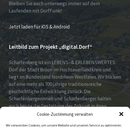
Bleiben Sie auch unterwegs immer auf dem
Laufenden mit DorfFunk!
Jetzt laden für iOS & Android
Leitbild zum Projekt „digital.Dorf“
Scharfenberg ist ein LEBENS- & ERLEBENSWERTES
Dorf der Stadt Brilon im Hochsauerlandkreis und
liegt im Bundesland Nordrhein-Westfalen. Wir blicken
auf eine mehr als 700 jährige traditionsreiche
geschichtliche Entwicklung zurück. Die
Scharfenbergerinnen und Scharfenberger halten
auch heute die Gestaltung der Zukunft in ihren
Händen mit neuen, innovativen und kreativen Ideen
Cookie-Zustimmung verwalten
für unser Dorf. Dabei fest im Blick „Tradition &
Wir verwenden Cookies, um unsere Website und unseren Service zu optimieren.
Moderne – Geschichte & Gegenwart“!