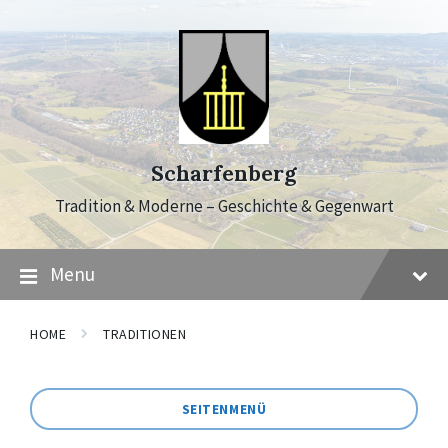
Skip
Skip
Skip
to
to
to
content
main
footer
navigation
Scharfenberg
Tradition & Moderne – Geschichte & Gegenwart
Menu
HOME
TRADITIONEN
SEITENMENÜ