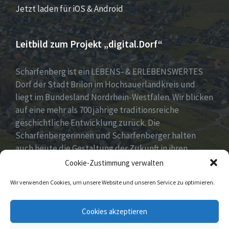
Jetzt laden für iOS & Android
Leitbild zum Projekt „digital.Dorf“
Scharfenberg ist ein LEBENS- & ERLEBENSWERTES
Dorf der Stadt Brilon im Hochsauerlandkreis und
liegt im Bundesland Nordrhein-Westfalen. Wir blicken
auf eine mehr als 700 jährige traditionsreiche
geschichtliche Entwicklung zurück. Die
Scharfenbergerinnen und Scharfenberger halten
auch heute die Gestaltung der Zukunft in ihren
Händen mit neuen, innovativen und kreativen Ideen
Cookie-Zustimmung verwalten
für unser Dorf. Dabei fest im Blick „Tradition &
Wir verwenden Cookies, um unsere Website und unseren Service zu optimieren.
Moderne – Geschichte & Gegenwart“!
Unsere Idee: Menschen vor Ort verbinden mit
Cookies akzeptieren
digitaler Transformation!