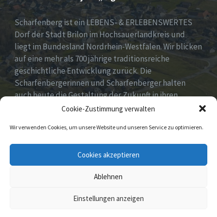
Scharfenberg ist ein LEBENS- & ERLEBENSWERTES
Dorf der Stadt Brilon im Hochsauerlandkreis und
liegt im Bundesland Nordrhein-Westfalen. Wir blicken
auf eine mehr als 700 jährige traditionsreiche
geschichtliche Entwicklung zurück. Die
Scharfenbergerinnen und Scharfenberger halten
auch heute die Gestaltung der Zukunft in ihren
Händen mit neuen, innovativen und kreativen Ideen
Cookie-Zustimmung verwalten
für unser Dorf. Dabei fest im Blick „Tradition &
Wir verwenden Cookies, um unsere Website und unseren Service zu optimieren.
Moderne – Geschichte & Gegenwart“!
Unsere Idee: Menschen vor Ort verbinden mit
Cookies akzeptieren
digitaler Transformation!
Ablehnen
© 2026 Scharfenberg
Einstellungen anzeigen