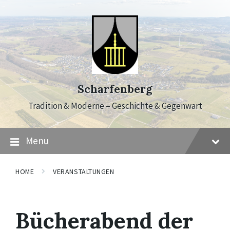
Skip
Skip
Skip
to
to
to
content
main
footer
navigation
Scharfenberg
Tradition & Moderne – Geschichte & Gegenwart
Menu
HOME
VERANSTALTUNGEN
Bücherabend der