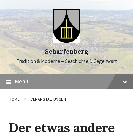
Skip
Skip
Skip
to
to
to
content
main
footer
navigation
Scharfenberg
Tradition & Moderne – Geschichte & Gegenwart
Menu
HOME
VERANSTALTUNGEN
Der etwas andere