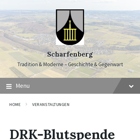
Skip
Skip
Skip
to
to
to
content
main
footer
navigation
Scharfenberg
Tradition & Moderne – Geschichte & Gegenwart
Menu
HOME
VERANSTALTUNGEN
DRK-Blutspende