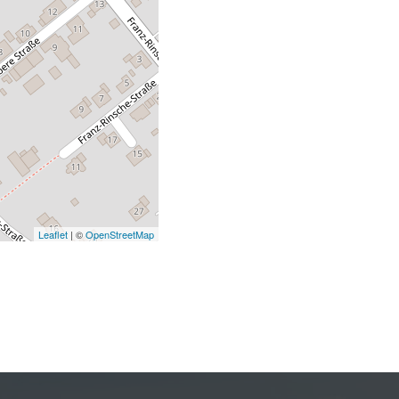
Leaflet
| ©
OpenStreetMap