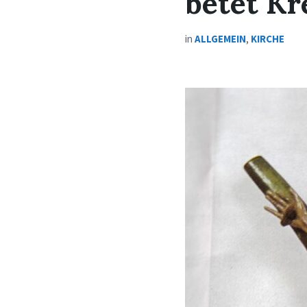
betet K
in
ALLGEMEIN
,
KIRCHE