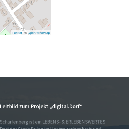
Leaflet
| ©
OpenStreetMap
Leitbild zum Projekt „digital.Dorf“
Scharfenberg ist ein LEBENS- & ERLEBENSWERTES