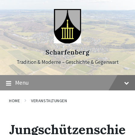
Skip
Skip
Skip
to
to
to
content
main
footer
navigation
Scharfenberg
Tradition & Moderne – Geschichte & Gegenwart
Menu
HOME
VERANSTALTUNGEN
Jungschützenschie