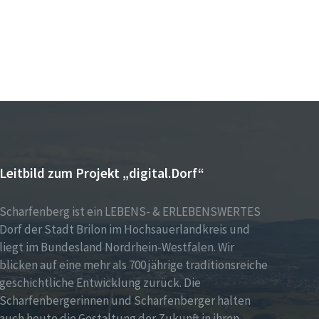
Leitbild zum Projekt „digital.Dorf“
Scharfenberg ist ein LEBENS- & ERLEBENSWERTES
Dorf der Stadt Brilon im Hochsauerlandkreis und
liegt im Bundesland Nordrhein-Westfalen. Wir
blicken auf eine mehr als 700 jährige traditionsreiche
geschichtliche Entwicklung zurück. Die
Scharfenbergerinnen und Scharfenberger halten
auch heute die Gestaltung der Zukunft in ihren