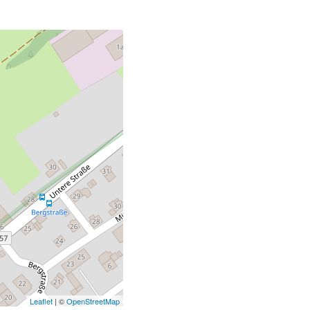
Leaflet
| ©
OpenStreetMap