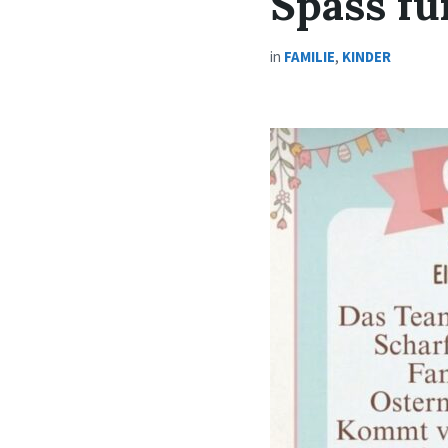
Spass fü
in
FAMILIE
,
KINDER