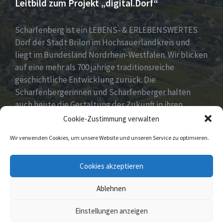
Leitbild zum Projekt „digital.Dorf“
Scharfenberg ist ein LEBENS- & ERLEBENSWERTES
Dorf der Stadt Brilon im Hochsauerlandkreis und
liegt im Bundesland Nordrhein-Westfalen. Wir blicken
auf eine mehr als 700 jährige traditionsreiche
geschichtliche Entwicklung zurück. Die
Scharfenbergerinnen und Scharfenberger halten
auch heute die Gestaltung der Zukunft in ihren
Händen mit neuen, innovativen und kreativen Ideen
Cookie-Zustimmung verwalten
für unser Dorf. Dabei fest im Blick „Tradition &
Wir verwenden Cookies, um unsere Website und unseren Service zu optimieren.
Moderne – Geschichte & Gegenwart“!
Unsere Idee: Menschen vor Ort verbinden mit
Cookies akzeptieren
digitaler Transformation!
Ablehnen
© 2026 Scharfenberg
Einstellungen anzeigen