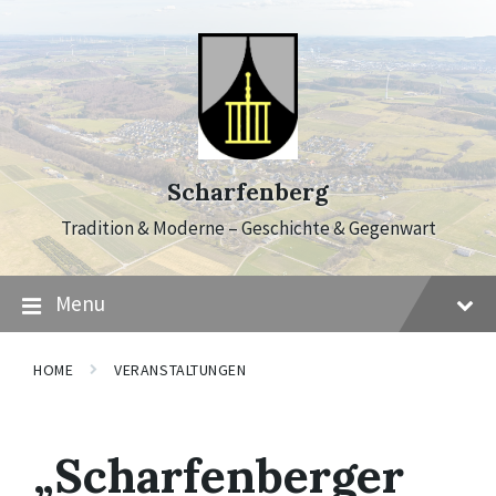
Skip
Skip
Skip
to
to
to
content
main
footer
navigation
Scharfenberg
Tradition & Moderne – Geschichte & Gegenwart
Menu
HOME
VERANSTALTUNGEN
„Scharfenberger