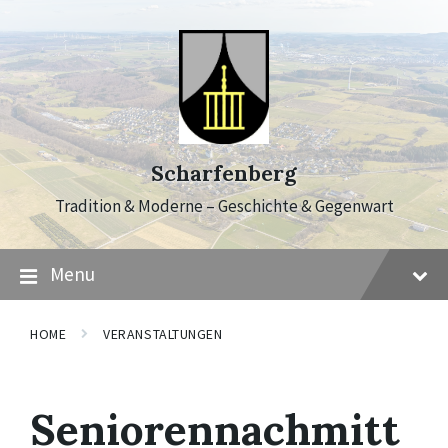
Skip
Skip
Skip
to
to
to
content
main
footer
navigation
Scharfenberg
Tradition & Moderne – Geschichte & Gegenwart
Menu
HOME
VERANSTALTUNGEN
Seniorennachmitt