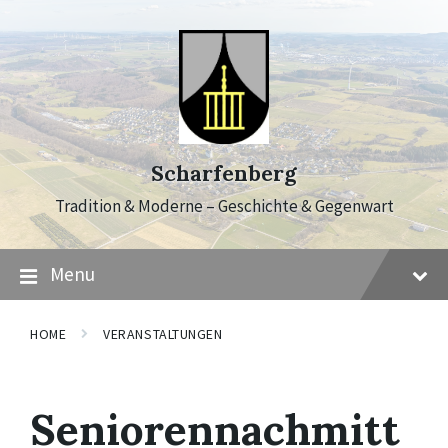
Skip
Skip
Skip
to
to
to
content
main
footer
navigation
Scharfenberg
Tradition & Moderne – Geschichte & Gegenwart
Menu
HOME
VERANSTALTUNGEN
Seniorennachmitt