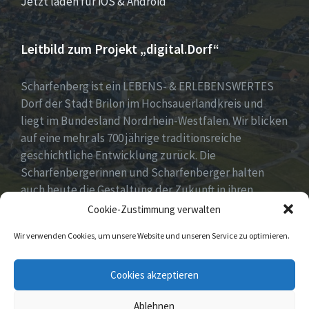
Jetzt laden für iOS & Android
Leitbild zum Projekt „digital.Dorf“
Scharfenberg ist ein LEBENS- & ERLEBENSWERTES
Dorf der Stadt Brilon im Hochsauerlandkreis und
liegt im Bundesland Nordrhein-Westfalen. Wir blicken
auf eine mehr als 700 jährige traditionsreiche
geschichtliche Entwicklung zurück. Die
Scharfenbergerinnen und Scharfenberger halten
auch heute die Gestaltung der Zukunft in ihren
Händen mit neuen, innovativen und kreativen Ideen
Cookie-Zustimmung verwalten
für unser Dorf. Dabei fest im Blick „Tradition &
Wir verwenden Cookies, um unsere Website und unseren Service zu optimieren.
Moderne – Geschichte & Gegenwart“!
Unsere Idee: Menschen vor Ort verbinden mit
Cookies akzeptieren
digitaler Transformation!
Ablehnen