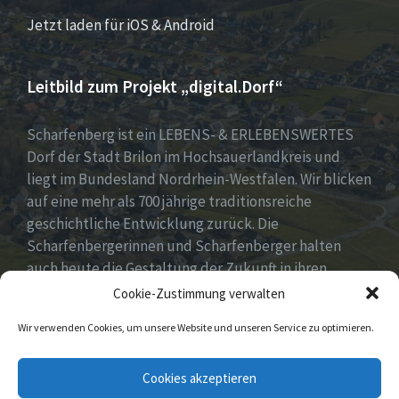
Jetzt laden für iOS & Android
Leitbild zum Projekt „digital.Dorf“
Scharfenberg ist ein LEBENS- & ERLEBENSWERTES
Dorf der Stadt Brilon im Hochsauerlandkreis und
liegt im Bundesland Nordrhein-Westfalen. Wir blicken
auf eine mehr als 700 jährige traditionsreiche
geschichtliche Entwicklung zurück. Die
Scharfenbergerinnen und Scharfenberger halten
auch heute die Gestaltung der Zukunft in ihren
Händen mit neuen, innovativen und kreativen Ideen
Cookie-Zustimmung verwalten
für unser Dorf. Dabei fest im Blick „Tradition &
Wir verwenden Cookies, um unsere Website und unseren Service zu optimieren.
Moderne – Geschichte & Gegenwart“!
Unsere Idee: Menschen vor Ort verbinden mit
Cookies akzeptieren
digitaler Transformation!