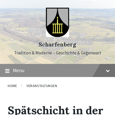
Skip
Skip
Skip
to
to
to
content
main
footer
navigation
Scharfenberg
Tradition & Moderne – Geschichte & Gegenwart
Menu
HOME
VERANSTALTUNGEN
Spätschicht in der