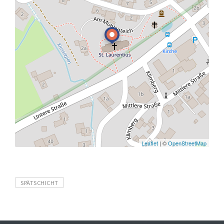
Leaflet
| ©
OpenStreetMap
Tags
SPÄTSCHICHT