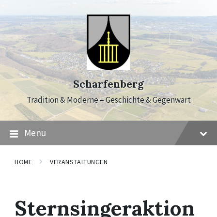
Skip
Skip
Skip
to
to
to
content
main
footer
navigation
Scharfenberg
Tradition & Moderne – Geschichte & Gegenwart
Menu
HOME
VERANSTALTUNGEN
Sternsingeraktion