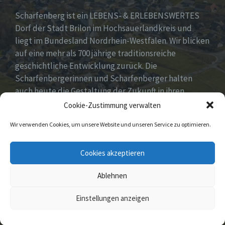
Scharfenberg ist ein LEBENS- & ERLEBENSWERTES
Dorf der Stadt Brilon im Hochsauerlandkreis und
liegt im Bundesland Nordrhein-Westfalen. Wir blicken
auf eine mehr als 700 jährige traditionsreiche
geschichtliche Entwicklung zurück. Die
Scharfenbergerinnen und Scharfenberger halten
auch heute die Gestaltung der Zukunft in ihren
Händen mit neuen, innovativen und kreativen Ideen
Cookie-Zustimmung verwalten
für unser Dorf. Dabei fest im Blick „Tradition &
Wir verwenden Cookies, um unsere Website und unseren Service zu optimieren.
Moderne – Geschichte & Gegenwart“!
Unsere Idee: Menschen vor Ort verbinden mit
Cookies akzeptieren
digitaler Transformation!
Ablehnen
© 2026 Scharfenberg
Einstellungen anzeigen