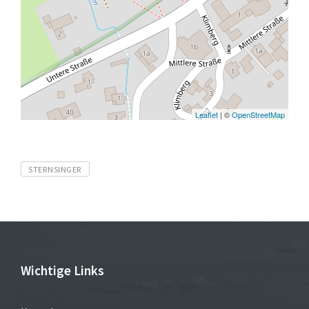
Leaflet
| ©
OpenStreetMap
Tags
STERNSINGER
Wichtige Links