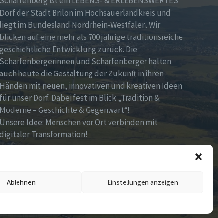
Scharfenberg ist ein LEBENS- & ERLEBENSWERTES
Dorf der Stadt Brilon im Hochsauerlandkreis und
liegt im Bundesland Nordrhein-Westfalen. Wir
blicken auf eine mehr als 700 jährige traditionsreiche
geschichtliche Entwicklung zurück. Die
Scharfenbergerinnen und Scharfenberger halten
auch heute die Gestaltung der Zukunft in ihren
Händen mit neuen, innovativen und kreativen Ideen
für unser Dorf. Dabei fest im Blick „Tradition &
Moderne – Geschichte & Gegenwart“!
Unsere Idee: Menschen vor Ort verbinden mit
digitaler Transformation!
Ablehnen
Einstellungen anzeigen