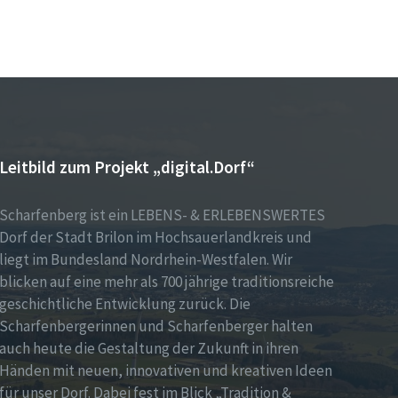
Leitbild zum Projekt „digital.Dorf“
Scharfenberg ist ein LEBENS- & ERLEBENSWERTES
Dorf der Stadt Brilon im Hochsauerlandkreis und
liegt im Bundesland Nordrhein-Westfalen. Wir
blicken auf eine mehr als 700 jährige traditionsreiche
geschichtliche Entwicklung zurück. Die
Scharfenbergerinnen und Scharfenberger halten
auch heute die Gestaltung der Zukunft in ihren
Händen mit neuen, innovativen und kreativen Ideen
für unser Dorf. Dabei fest im Blick „Tradition &