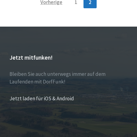
Vorherige
1
2
Jetzt mitfunken!
Bleiben Sie auch unterwegs immer auf dem
Laufenden mit DorfFunk!
Jetzt laden für iOS & Android