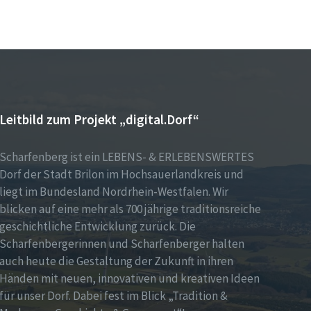
Leitbild zum Projekt „digital.Dorf“
Scharfenberg ist ein LEBENS- & ERLEBENSWERTES
Dorf der Stadt Brilon im Hochsauerlandkreis und
liegt im Bundesland Nordrhein-Westfalen. Wir
blicken auf eine mehr als 700 jährige traditionsreiche
geschichtliche Entwicklung zurück. Die
Scharfenbergerinnen und Scharfenberger halten
auch heute die Gestaltung der Zukunft in ihren
Händen mit neuen, innovativen und kreativen Ideen
für unser Dorf. Dabei fest im Blick „Tradition &