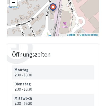
−
Leaflet
| ©
OpenStreetMap
Öffnungszeiten
Montag
7:30
-
16:30
Dienstag
7:30
-
16:30
Mittwoch
7:30
-
16:30