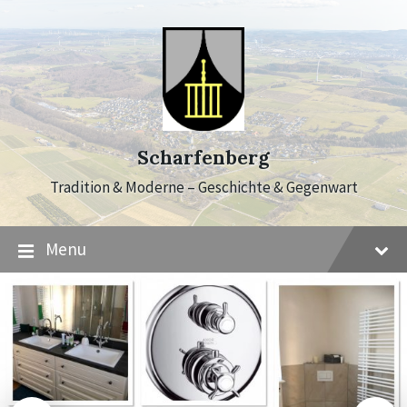
Skip
Skip
Skip
to
to
to
content
main
footer
navigation
Scharfenberg
Tradition & Moderne – Geschichte & Gegenwart
Menu