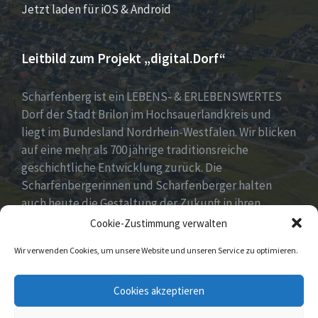
Jetzt laden für iOS & Android
Leitbild zum Projekt „digital.Dorf“
Scharfenberg ist ein LEBENS- & ERLEBENSWERTES
Dorf der Stadt Brilon im Hochsauerlandkreis und
liegt im Bundesland Nordrhein-Westfalen. Wir blicken
auf eine mehr als 700 jährige traditionsreiche
geschichtliche Entwicklung zurück. Die
Scharfenbergerinnen und Scharfenberger halten
auch heute die Gestaltung der Zukunft in ihren
Händen mit neuen, innovativen und kreativen Ideen
Cookie-Zustimmung verwalten
für unser Dorf. Dabei fest im Blick „Tradition &
Wir verwenden Cookies, um unsere Website und unseren Service zu optimieren.
Moderne – Geschichte & Gegenwart“!
Unsere Idee: Menschen vor Ort verbinden mit
Cookies akzeptieren
digitaler Transformation!