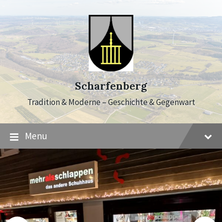
Skip
Skip
Skip
to
to
to
content
main
footer
navigation
Scharfenberg
Tradition & Moderne – Geschichte & Gegenwart
Menu