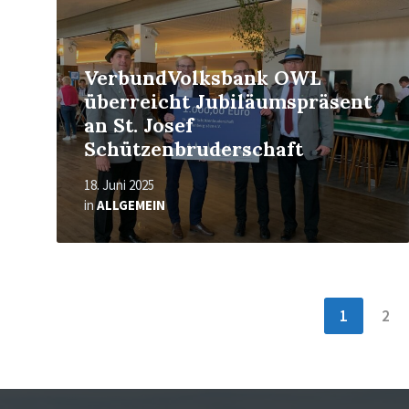
VerbundVolksbank OWL
überreicht Jubiläumspräsent
an St. Josef
Schützenbruderschaft
18. Juni 2025
in
ALLGEMEIN
Seitennummerierung
1
2
der
Beiträge