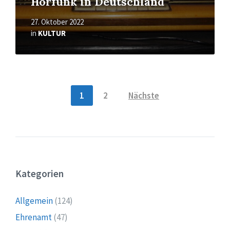
Hörfunk in Deutschland
27. Oktober 2022
in
KULTUR
Seitennummerierung
1
2
Nächste
der
Beiträge
Kategorien
Allgemein
(124)
Ehrenamt
(47)