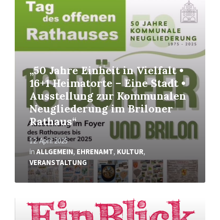
Mehr
erfahren
„50 Jahre Einheit in Vielfalt •
16+1 Heimatorte – Eine Stadt •
Ausstellung zur Kommunalen
Neugliederung im Briloner
Rathaus“
12. April 2025
in
ALLGEMEIN
,
EHRENAMT
,
KULTUR
,
VERANSTALTUNG
Mehr
erfahren