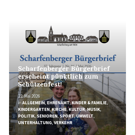
Mehr
erfahren
Scharfenberger Bürgerbrief
erscheint pünktlich zum
Schützenfest!
22. Mai 2026
in
ALLGEMEIN
,
EHRENAMT
,
KINDER & FAMILIE
,
KINDERGARTEN
,
KIRCHE
,
KULTUR
,
MUSIK
,
POLITIK
,
SENIOREN
,
SPORT
,
UMWELT
,
UNTERHALTUNG
,
VERKEHR