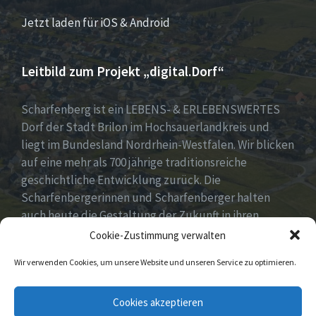
Jetzt laden für iOS & Android
Leitbild zum Projekt „digital.Dorf“
Scharfenberg ist ein LEBENS- & ERLEBENSWERTES
Dorf der Stadt Brilon im Hochsauerlandkreis und
liegt im Bundesland Nordrhein-Westfalen. Wir blicken
auf eine mehr als 700 jährige traditionsreiche
geschichtliche Entwicklung zurück. Die
Scharfenbergerinnen und Scharfenberger halten
auch heute die Gestaltung der Zukunft in ihren
Händen mit neuen, innovativen und kreativen Ideen
Cookie-Zustimmung verwalten
für unser Dorf. Dabei fest im Blick „Tradition &
Wir verwenden Cookies, um unsere Website und unseren Service zu optimieren.
Moderne – Geschichte & Gegenwart“!
Unsere Idee: Menschen vor Ort verbinden mit
Cookies akzeptieren
digitaler Transformation!