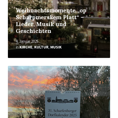
Weihnachtsmomente „op
Scharpmerskem Platt“ –
Lieder, Musik und
Geschichten
4. Januar 2025
in
KIRCHE
,
KULTUR
,
MUSIK
Mehr
erfahren