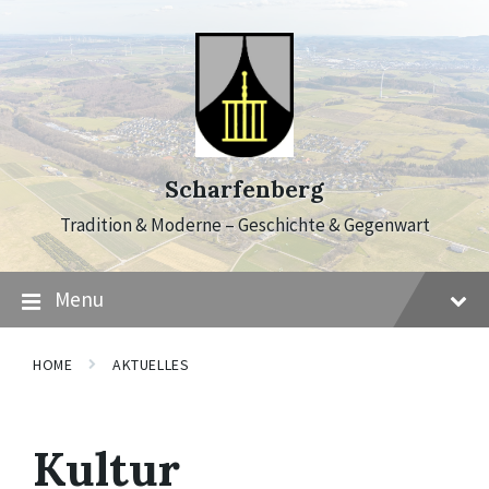
Skip
Skip
Skip
to
to
to
content
main
footer
navigation
Scharfenberg
Tradition & Moderne – Geschichte & Gegenwart
Menu
HOME
AKTUELLES
Kultur