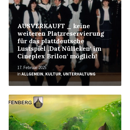
AUSVERKAUFT _ keine
weiteren Platzreservierung
für das plattdeutsche
Lustspiel ‚Dat Nülleken‘ im
Cineplex Brilon‘ möglich!
17. Februar 2025
in
ALLGEMEIN
,
KULTUR
,
UNTERHALTUNG
Mehr
erfahren