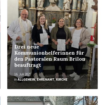
Mehr
erfahren
Drei neue
Kommunionhelferinnen für
den Pastoralen Raum Brilon
beauftragt
16. Juli 2025
in
ALLGEMEIN
,
EHRENAMT
,
KIRCHE
Mehr
erfahren