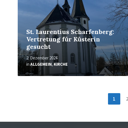
St. Laurentius Scharfenberg:
Vertretung für Küsterin
gesucht
2. Dezember 2024
in
ALLGEMEIN
,
KIRCHE
Seitennummerierung
1
der
Beiträge