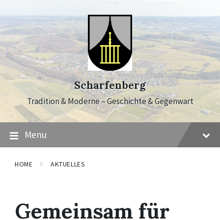
Skip
Skip
Skip
to
to
to
content
main
footer
navigation
Scharfenberg
Tradition & Moderne – Geschichte & Gegenwart
Menu
HOME
AKTUELLES
Gemeinsam für