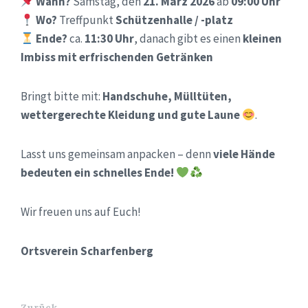
Wann?
Samstag, den
21. März 2026
ab
09:00 Uhr
Wo?
Treffpunkt
Schützenhalle / -platz
Ende?
ca.
11:30 Uhr
, danach gibt es einen
kleinen
Imbiss mit erfrischenden Getränken
Bringt bitte mit:
Handschuhe, Mülltüten,
wettergerechte Kleidung und gute Laune
.
Lasst uns gemeinsam anpacken – denn
viele Hände
bedeuten ein schnelles Ende!
Wir freuen uns auf Euch!
Ortsverein Scharfenberg
Zurück