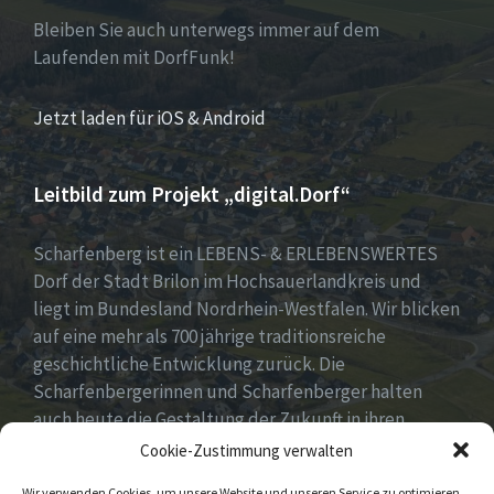
Bleiben Sie auch unterwegs immer auf dem
Laufenden mit DorfFunk!
Jetzt laden für iOS & Android
Leitbild zum Projekt „digital.Dorf“
Scharfenberg ist ein LEBENS- & ERLEBENSWERTES
Dorf der Stadt Brilon im Hochsauerlandkreis und
liegt im Bundesland Nordrhein-Westfalen. Wir blicken
auf eine mehr als 700 jährige traditionsreiche
geschichtliche Entwicklung zurück. Die
Scharfenbergerinnen und Scharfenberger halten
auch heute die Gestaltung der Zukunft in ihren
Händen mit neuen, innovativen und kreativen Ideen
Cookie-Zustimmung verwalten
für unser Dorf. Dabei fest im Blick „Tradition &
Wir verwenden Cookies, um unsere Website und unseren Service zu optimieren.