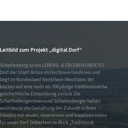
Leitbild zum Projekt „digital.Dorf“
Scharfenberg ist ein LEBENS- & ERLEBENSWERTES
Dorf der Stadt Brilon im Hochsauerlandkreis und
liegt im Bundesland Nordrhein-Westfalen. Wir
blicken auf eine mehr als 700 jährige traditionsreiche
geschichtliche Entwicklung zurück. Die
Scharfenbergerinnen und Scharfenberger halten
auch heute die Gestaltung der Zukunft in ihren
Händen mit neuen, innovativen und kreativen Ideen
für unser Dorf. Dabei fest im Blick „Tradition &