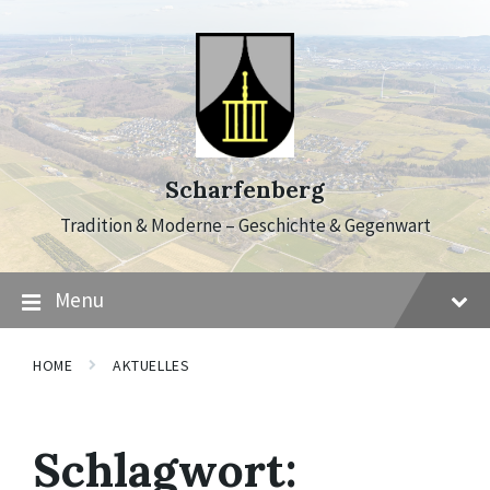
Skip
Skip
Skip
to
to
to
content
main
footer
navigation
Scharfenberg
Tradition & Moderne – Geschichte & Gegenwart
Menu
HOME
AKTUELLES
Schlagwort: