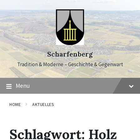
Skip
Skip
Skip
to
to
to
content
main
footer
navigation
Scharfenberg
Tradition & Moderne – Geschichte & Gegenwart
Menu
HOME
AKTUELLES
Schlagwort:
Holz