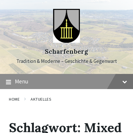
Skip
Skip
Skip
to
to
to
content
main
footer
navigation
Scharfenberg
Tradition & Moderne – Geschichte & Gegenwart
Menu
HOME
AKTUELLES
Schlagwort:
Mixed