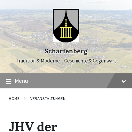
Skip
Skip
Skip
to
to
to
content
main
footer
navigation
Scharfenberg
Tradition & Moderne – Geschichte & Gegenwart
Menu
HOME
VERANSTALTUNGEN
JHV der