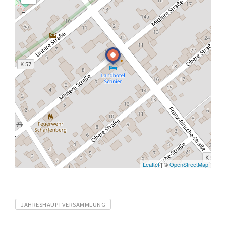
Leaflet
| ©
OpenStreetMap
Tags
JAHRESHAUPTVERSAMMLUNG