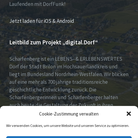
Laufenden mit DorfFunk!
Jetzt laden für iOS & Android
Leitbild zum Projekt „digital.Dorf“
Scharfenberg ist ein LEBENS- & ERLEBENSWERTES
Dorf der Stadt Brilon im Hochsauerlandkreis und
liegt im Bundesland Nordrhein-Westfalen. Wir blicken
auf eine mehr als 700 jährige traditionsreiche
geschichtliche Entwicklung zurück. Die
Scharfenbergerinnen und Scharfenberger halten
auch heute die Gestaltung der Zukunft in ihren
Händen mit neuen, innovativen und kreativen Ideen
Cookie-Zustimmung verwalten
für unser Dorf. Dabei fest im Blick „Tradition &
Wir verwenden Cookies, um unsere Website und unseren Service zu optimieren.
Moderne – Geschichte & Gegenwart“!
Unsere Idee: Menschen vor Ort verbinden mit