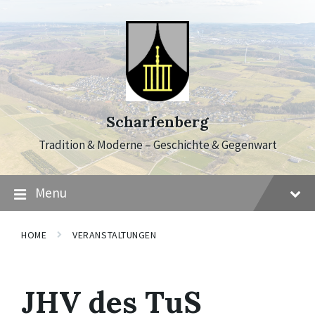
Skip
Skip
Skip
to
to
to
content
main
footer
navigation
Scharfenberg
Tradition & Moderne – Geschichte & Gegenwart
Menu
HOME
VERANSTALTUNGEN
JHV des TuS