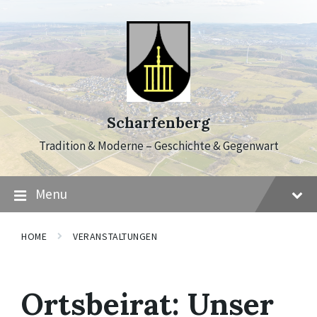
Skip
Skip
Skip
to
to
to
content
main
footer
navigation
Scharfenberg
Tradition & Moderne – Geschichte & Gegenwart
Menu
HOME
VERANSTALTUNGEN
Ortsbeirat: Unser