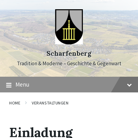
Skip
Skip
Skip
to
to
to
content
main
footer
navigation
Scharfenberg
Tradition & Moderne – Geschichte & Gegenwart
Menu
HOME
VERANSTALTUNGEN
Einladung