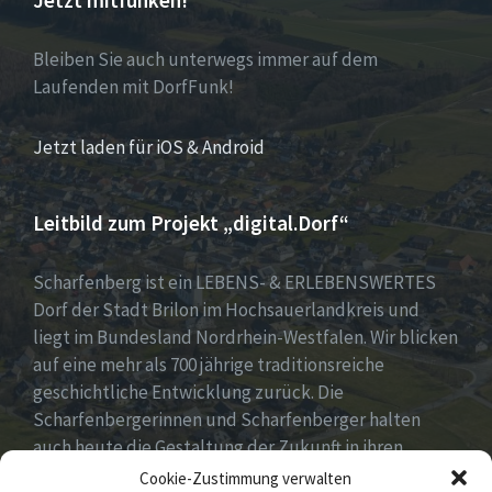
Jetzt mitfunken!
Bleiben Sie auch unterwegs immer auf dem
Laufenden mit DorfFunk!
Jetzt laden für iOS & Android
Leitbild zum Projekt „digital.Dorf“
Scharfenberg ist ein LEBENS- & ERLEBENSWERTES
Dorf der Stadt Brilon im Hochsauerlandkreis und
liegt im Bundesland Nordrhein-Westfalen. Wir blicken
auf eine mehr als 700 jährige traditionsreiche
geschichtliche Entwicklung zurück. Die
Scharfenbergerinnen und Scharfenberger halten
auch heute die Gestaltung der Zukunft in ihren
Händen mit neuen, innovativen und kreativen Ideen
Cookie-Zustimmung verwalten