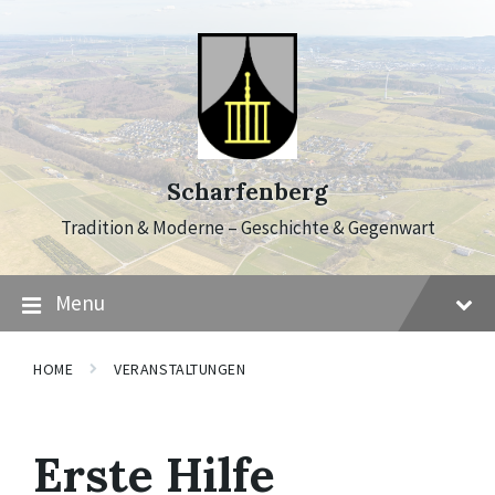
Skip
Skip
Skip
to
to
to
content
main
footer
navigation
Scharfenberg
Tradition & Moderne – Geschichte & Gegenwart
Menu
HOME
VERANSTALTUNGEN
Erste Hilfe