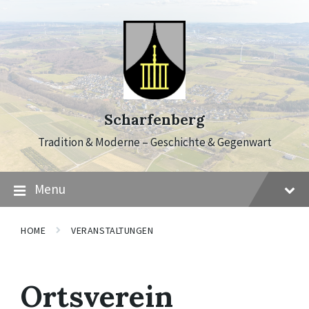
Skip
Skip
Skip
to
to
to
content
main
footer
navigation
Scharfenberg
Tradition & Moderne – Geschichte & Gegenwart
Menu
HOME
VERANSTALTUNGEN
Ortsverein