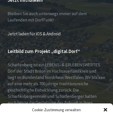
Jetzt mitfunken!
Bleiben Sie auch unterwegs immer auf dem
Laufenden mit DorfFunk!
Jetzt laden für iOS & Android
Leitbild zum Projekt „digital.Dorf“
Scharfenberg ist ein LEBENS- & ERLEBENSWERTES
Dorf der Stadt Brilon im Hochsauerlandkreis und
liegt im Bundesland Nordrhein-Westfalen. Wir blicken
auf eine mehr als 700 jährige traditionsreiche
geschichtliche Entwicklung zurück. Die
Scharfenbergerinnen und Scharfenberger halten
auch heute die Gestaltung der Zukunft in ihren
Händen mit neuen, innovativen und kreativen Ideen
Cookie-Zustimmung verwalten