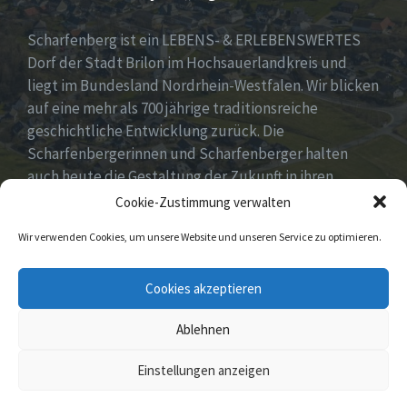
Scharfenberg ist ein LEBENS- & ERLEBENSWERTES
Dorf der Stadt Brilon im Hochsauerlandkreis und
liegt im Bundesland Nordrhein-Westfalen. Wir blicken
auf eine mehr als 700 jährige traditionsreiche
geschichtliche Entwicklung zurück. Die
Scharfenbergerinnen und Scharfenberger halten
auch heute die Gestaltung der Zukunft in ihren
Händen mit neuen, innovativen und kreativen Ideen
Cookie-Zustimmung verwalten
für unser Dorf. Dabei fest im Blick „Tradition &
Wir verwenden Cookies, um unsere Website und unseren Service zu optimieren.
Moderne – Geschichte & Gegenwart“!
Unsere Idee: Menschen vor Ort verbinden mit
Cookies akzeptieren
digitaler Transformation!
Ablehnen
© 2026 Scharfenberg
Einstellungen anzeigen