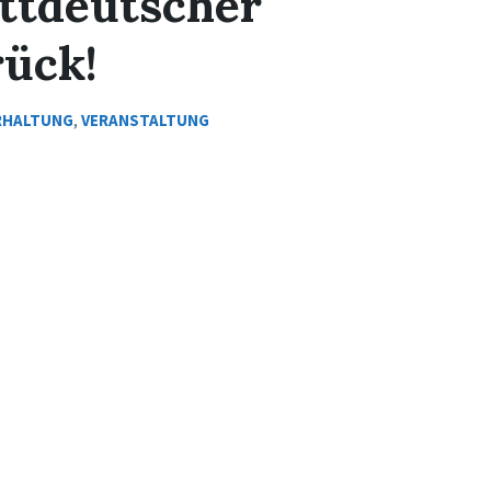
attdeutscher
rück!
RHALTUNG
,
VERANSTALTUNG