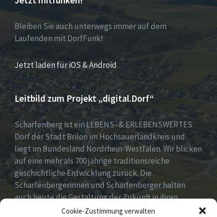
Jetzt mitfunken!
Bleiben Sie auch unterwegs immer auf dem
Laufenden mit DorfFunk!
Jetzt laden für iOS & Android
Leitbild zum Projekt „digital.Dorf“
Scharfenberg ist ein LEBENS- & ERLEBENSWERTES
Dorf der Stadt Brilon im Hochsauerlandkreis und
liegt im Bundesland Nordrhein-Westfalen. Wir blicken
auf eine mehr als 700 jährige traditionsreiche
geschichtliche Entwicklung zurück. Die
Scharfenbergerinnen und Scharfenberger halten
auch heute die Gestaltung der Zukunft in ihren
Händen mit neuen, innovativen und kreativen Ideen
Cookie-Zustimmung verwalten