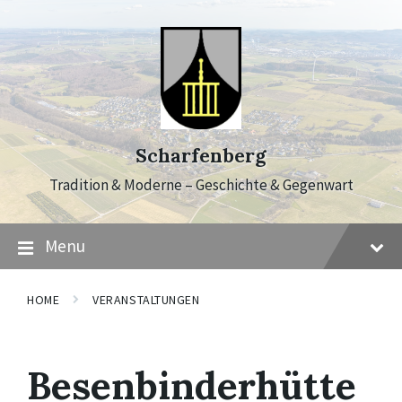
Skip
Skip
Skip
to
to
to
content
main
footer
navigation
Scharfenberg
Tradition & Moderne – Geschichte & Gegenwart
Menu
HOME
VERANSTALTUNGEN
Besenbinderhütte