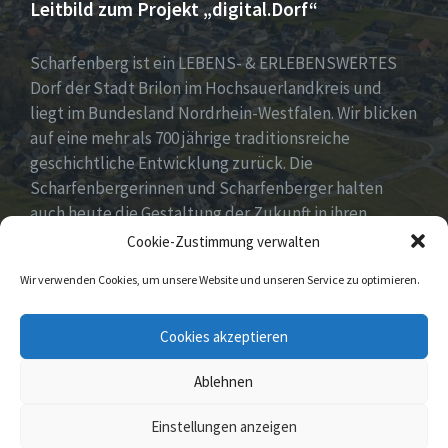
Leitbild zum Projekt „digital.Dorf“
Scharfenberg ist ein LEBENS- & ERLEBENSWERTES
Dorf der Stadt Brilon im Hochsauerlandkreis und
liegt im Bundesland Nordrhein-Westfalen. Wir blicken
auf eine mehr als 700 jährige traditionsreiche
geschichtliche Entwicklung zurück. Die
Scharfenbergerinnen und Scharfenberger halten
auch heute die Gestaltung der Zukunft in ihren
Händen mit neuen, innovativen und kreativen Ideen
Cookie-Zustimmung verwalten
für unser Dorf. Dabei fest im Blick „Tradition &
Wir verwenden Cookies, um unsere Website und unseren Service zu optimieren.
Moderne – Geschichte & Gegenwart“!
Unsere Idee: Menschen vor Ort verbinden mit
Cookies akzeptieren
digitaler Transformation!
Ablehnen
© 2026 Scharfenberg
Einstellungen anzeigen