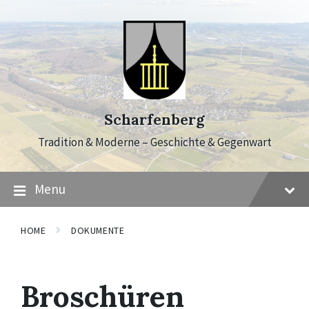
Skip
Skip
Skip
to
to
to
content
main
footer
navigation
Scharfenberg
Tradition & Moderne – Geschichte & Gegenwart
Menu
HOME
DOKUMENTE
Broschüren