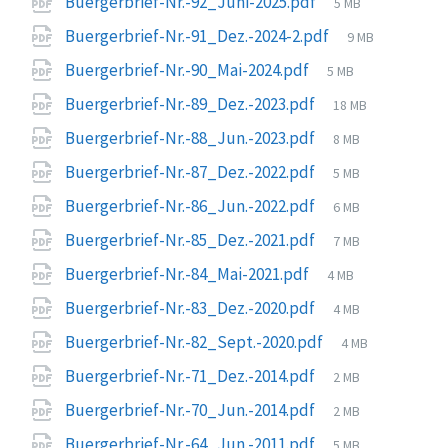
File
Buergerbrief-Nr.-92_Juni-2025.pdf
5 MB
size:
File
Buergerbrief-Nr.-91_Dez.-2024-2.pdf
9 MB
size:
File
Buergerbrief-Nr.-90_Mai-2024.pdf
5 MB
size:
File
Buergerbrief-Nr.-89_Dez.-2023.pdf
18 MB
size:
File
Buergerbrief-Nr.-88_Jun.-2023.pdf
8 MB
size:
File
Buergerbrief-Nr.-87_Dez.-2022.pdf
5 MB
size:
File
Buergerbrief-Nr.-86_Jun.-2022.pdf
6 MB
size:
File
Buergerbrief-Nr.-85_Dez.-2021.pdf
7 MB
size:
File
Buergerbrief-Nr.-84_Mai-2021.pdf
4 MB
size:
File
Buergerbrief-Nr.-83_Dez.-2020.pdf
4 MB
size:
File
Buergerbrief-Nr.-82_Sept.-2020.pdf
4 MB
size:
File
Buergerbrief-Nr.-71_Dez.-2014.pdf
2 MB
size:
File
Buergerbrief-Nr.-70_Jun.-2014.pdf
2 MB
size:
File
Buergerbrief-Nr.-64_Jun.-2011.pdf
5 MB