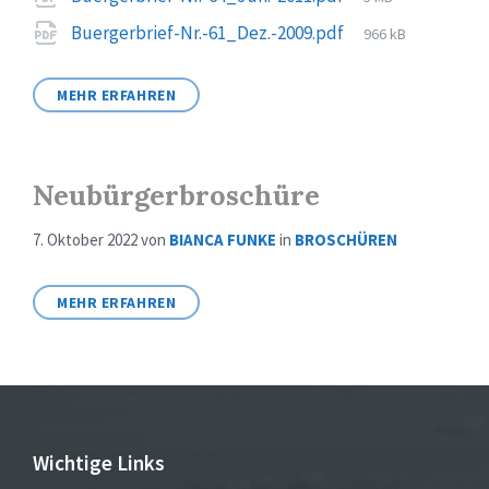
size:
File
Buergerbrief-Nr.-61_Dez.-2009.pdf
966 kB
size:
MEHR ERFAHREN
Neubürgerbroschüre
7. Oktober 2022
von
BIANCA FUNKE
in
BROSCHÜREN
MEHR ERFAHREN
Wichtige Links