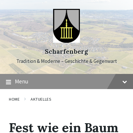
Skip
Skip
Skip
to
to
to
content
main
footer
navigation
Scharfenberg
Tradition & Moderne – Geschichte & Gegenwart
Menu
HOME
AKTUELLES
Fest wie ein Baum