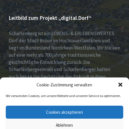
Leitbild zum Projekt „digital.Dorf“
Scharfenberg ist ein LEBENS- & ERLEBENSWERTES
Dorf der Stadt Brilon im Hochsauerlandkreis und
liegt im Bundesland Nordrhein-Westfalen. Wir blicken
auf eine mehr als 700 jährige traditionsreiche
geschichtliche Entwicklung zurück. Die
Scharfenbergerinnen und Scharfenberger halten
auch heute die Gestaltung der Zukunft in ihren
Händen mit neuen, innovativen und kreativen Ideen
Cookie-Zustimmung verwalten
für unser Dorf. Dabei fest im Blick „Tradition &
Wir verwenden Cookies, um unsere Website und unseren Service zu optimieren.
Moderne – Geschichte & Gegenwart“!
Unsere Idee: Menschen vor Ort verbinden mit
Cookies akzeptieren
digitaler Transformation!
Ablehnen